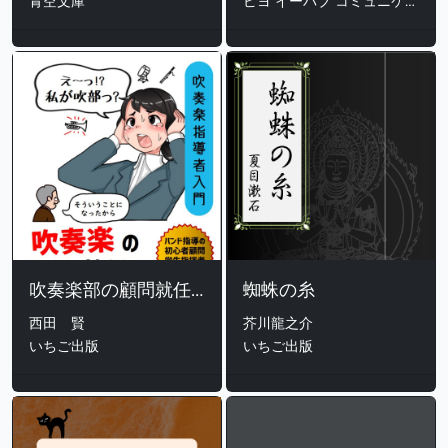
青空文庫
ピヨ イーパブ コミュニケーションズ
吹奏楽部の顧問就任を打診された時に読む本 ～吹奏楽指導者入門～
蜘蛛の糸
西田 賢
芥川龍之介
いちご出版
いちご出版